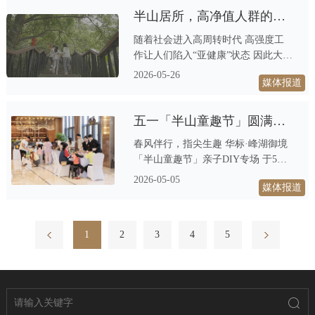
半山居所，高净值人群的共识之选 健康，是高净值人群的刚需
随着社会进入高周转时代 高强度工
作让人们陷入“亚健康”状态 因此大家
纷纷开启登山、徒步的生活 企图在
2026-05-26
媒体报道
山林中，找到心灵的避难所
五一「半山童趣节」圆满收官！在自然手作里，收藏亲子时光的万般美好
春风伴行，指尖生趣 华标·峰湖御境
「半山童趣节」亲子DIY专场 于5月1
日-3日圆满举办 本次活动以亲子手作
2026-05-05
媒体报道
为主题 在连续三天假期中 为高净值
家庭带来充满创意与温情的假日体验
上一页
1
2
3
4
下一页
5