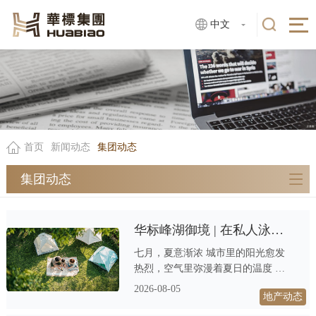
中文
首页
新闻动态
集团动态
集团动态
华标峰湖御境 | 在私人泳池收藏仲夏清凉
七月，夏意渐浓 城市里的阳光愈发
热烈，空气里弥漫着夏日的温度 城
市的柏油路蒸腾着热气，写字楼的空
2026-08-05
地产动态
调嗡嗡作响 人们开始寻找一处能够
安放心绪的清凉之地 一场酣畅的游