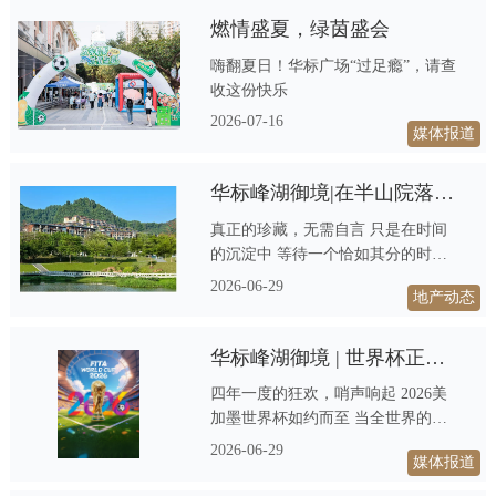
泳、一段亲子时光、一份与自然相拥
燃情盛夏，绿茵盛会
的悠然 在华标·峰湖御境，夏天不止
嗨翻夏日！华标广场“过足瘾”，请查
是一个季节，更是一种生活想象 天
收这份快乐
鹿湖森林公园隔绝了燥热与喧嚣，只
有山风与草木清冽 这个七月，让清
2026-07-16
媒体报道
凉不必远寻
华标峰湖御境|在半山院落，打开“五感”悠享生活的诗意画卷
真正的珍藏，无需自言 只是在时间
的沉淀中 等待一个恰如其分的时刻
与懂它的人相逢 华标峰湖御境 以“五
2026-06-29
地产动态
感主张”为笔 将建筑升维为品质生活
的领地 让人们发现生活的美
华标峰湖御境 | 世界杯正确打开方式，藏在半山大院里
四年一度的狂欢，哨声响起 2026美
加墨世界杯如约而至 当全世界的目
光聚焦于那片绿茵场 广州城市精
2026-06-29
媒体报道
英，在半山大院 解锁世界杯的狂欢
新姿势