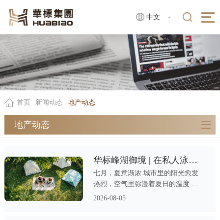
中文
首页
新闻动态
地产动态
地产动态
华标峰湖御境 | 在私人泳池收藏仲夏清凉
七月，夏意渐浓 城市里的阳光愈发
热烈，空气里弥漫着夏日的温度 城
市的柏油路蒸腾着热气，写字楼的空
2026-08-05
调嗡嗡作响 人们开始寻找一处能够
安放心绪的清凉之地 一场酣畅的游