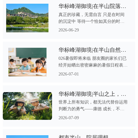
泳、一段亲子时光、一份与自然相拥
华标峰湖御境|在半山院落，打开“五感”悠享生活的诗意画卷
的悠然 在华标·峰湖御境，夏天不止
真正的珍藏，无需自言 只是在时间
是一个季节，更是一种生活想象 天
的沉淀中 等待一个恰如其分的时刻
鹿湖森林公园隔绝了燥热与喧嚣，只
与懂它的人相逢 华标峰湖御境 以“五
2026-06-29
有山风与草木清冽 这个七月，让清
感主张”为笔 将建筑升维为品质生活
凉不必远寻
的领地 让人们发现生活的美
华标峰湖御境|在半山自然课堂，把暑假还给孩子
026暑假即将来临 朋友圈的家长们已
经开始晒出密密麻麻的暑假日程表：
钢琴考级、奥数集训、英语演讲
2026-07-01
营...... 从早排到晚，暑假反而比上学
更忙 我们总在追逐“优秀”的标准答案
却忘了孩子的暑假，本该属于自然与
华标峰湖御境|半山之上，赋予孩子成长的勇气
成长
世界上所有知识，都无法代替你运用
判断力的勇气——康德 成长，不仅
关乎知识，更关乎视野、体验与思考
2026-07-09
华标·峰湖御境始终坚信：真正的教
育 是赋予孩子直面未知的胆识，与
拥抱世界的从容 在半山这片得天独
都市半山，院居理想——在华标峰湖御境，邂逅广州「凉夏」生活哲学