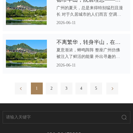
厚的土地上 一种“双轨成长”模式正悄
广州的夏天，总是来得特别猛烈且漫
然滋养着下一代—— 向外，对接国
长 对于久居城市的人们而言 空调的
际视野；向内，回归自然与本真
冷风虽能解决体表的燥热 心中向往
2026-06-11
的却是那缕大自然的湿润凉风
不离繁华，转身半山，在华标峰湖御境把日常调成「微度假模式」
夏意渐浓，蝉鸣阵阵 整座广州仿佛
被注入了鲜活的能量 外出寻趣的人
络绎不绝 然而，真正深谙生活之道
2026-06-11
的城市精英 则选择在半山之上，栖
居华标峰湖御境 把每一天都过成
「度假」生活
上一页
1
2
3
4
下一页
5